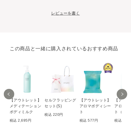
レビューを書く
この商品と一緒に購入されているおすすめ商品
【アウトレット】
セルフラッピング
【アウトレット】
【アウト
メディテーション
セット(S)
アロマボディシー
アロマボ
ボディミルク
ト
ト（Ｌ）
税込 220円
税込 2,695円
税込 577円
税込 1,0