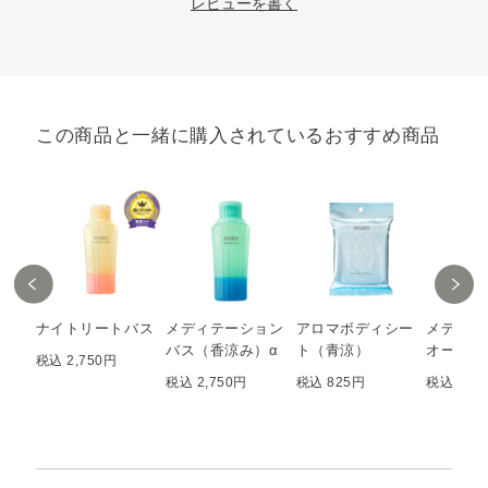
レビューを書く
この商品と一緒に購入されているおすすめ商品
ナイトリートバス
メディテーション
アロマボディシー
メディテ
バス（香涼み）α
ト（青涼）
オードパ
税込 2,750円
税込 2,750円
税込 825円
税込 2,7