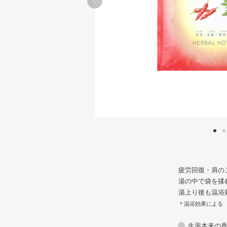
疲労回復・肩の
湯の中で袋を揉
湯上り後も温浴
＊温浴効果による
生薬本来の