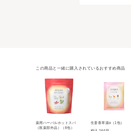
この商品と一緒に購入されているおすすめ商品
薬用ハーバルホットスパ
生姜香草湯α（1包）
（医薬部外品）（8包）
税込 264円