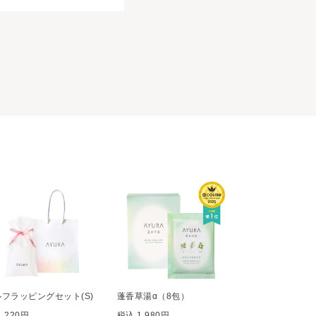
ルフラッピングセット(S)
蓬香草湯α（8包）
 220円
税込 1,980円