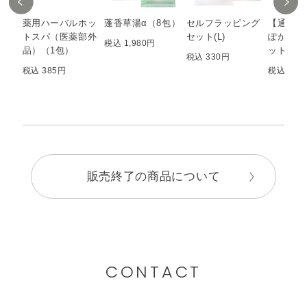
薬用ハーバルホッ
蓬香草湯α（8包）
セルフラッピング
【通販限
トスパ（医薬部外
セット(L)
ぽかバス
税込 1,980円
品）（1包）
ットＭ
税込 330円
税込 385円
税込 5,8
販売終了の商品について
CONTACT