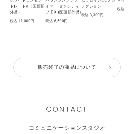
ホワイトコンセン
バランシングプラ
セラムインCCプロ
マイルド
トレートα（医薬部
イマー センシティ
テクション
税込 748
外品）
ブ EX (医薬部外品)
税込 3,300円
税込 11,000円
税込 6,600円
販売終了の商品について
CONTACT
コミュニケーションスタジオ