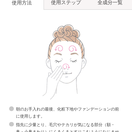
使用ステップ
全成分一覧
使用方法
洗顔料
角層ケア
化粧水
化粧液
オイルシャット
デイセラ
ム
朝のお手入れの最後、化粧下地やファンデーションの前
に使用します。
メイクの上からもご使用いただけます。
指先に少量とり、毛穴やテカリが気になる部分（額・
鼻・小鼻まわり）にくるくるとすりこむようになじませ