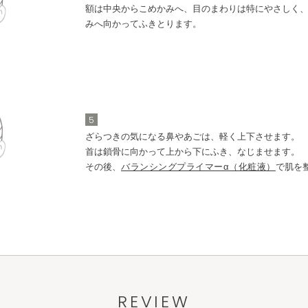
額は中央からこめかみへ、目のまわりは特にやさしく
みへ向かってふきとります。
5
ざらつきの気になる鼻やあごは、軽く上下させます。
首は鎖骨に向かって上から下にふき、なじませます。
その後、
バランシングプライマーα（化粧液）
で肌を
REVIEW