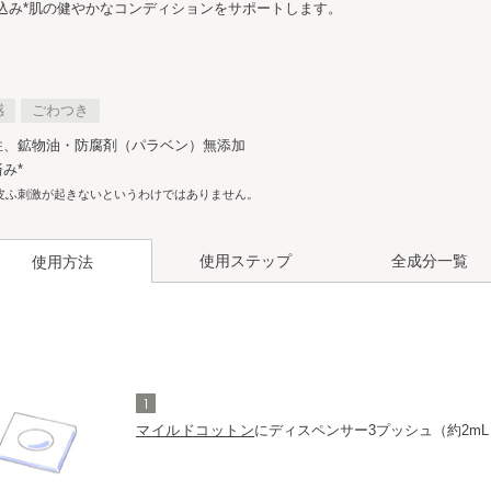
込み*肌の健やかなコンディションをサポートします。
感
ごわつき
性、鉱物油・防腐剤（パラベン）無添加
み*
皮ふ刺激が起きないというわけではありません。
使用ステップ
全成分一覧
使用方法
クリア
洗顔料
化粧液
リファイナーｔ
1
マイルドコットン
にディスペンサー3プッシュ（約2m
クリア
メイク落とし
洗顔料
化粧液
リファイナーｔ