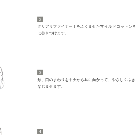
2
クリアリファイナーｔをふくませた
マイルドコットン
に巻きつけます。
3
頬、口のまわりを中央から耳に向かって、やさしくふ
なじませます。
4