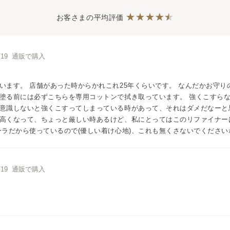
お客さまの平均評価
9/19 通販で購入
います。 店舗があった時からかれこれ25年くらいです。 なんだかお守り
塗る前には必ずこちらを専用コットンで拭き取っています。 強くこすら
意識しないと強くこすってしまっている時があって、それはダメだなーと
高くなって、ちょっと厳しい時あるけど、私にとってはこのリファイナー
ーラだから使っているので(優しい着け心地)、これも無くさないでください
5/19 通販で購入