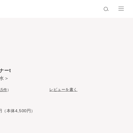
ナーt
水＞
レビューを書く
15件
）
円（本体4,500円）