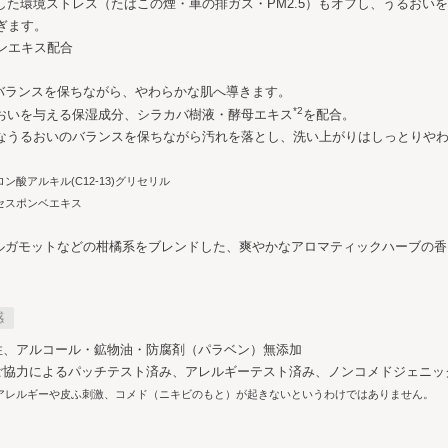
した環境ストレス（たばこの煙・車の排ガス・PM2.5）もオフし、うるおい
ぎます。
ンエキス配合
バランスを保ちながら、やわらかな肌へ導きます。
*2
おいを与える保湿成分、シラカバ樹液・酵母エキス
を配合。
なうるおいのバランスを保ちながら汚れを落とし、洗い上がりはしっとりやわ
ロン酸アルキル(C12-13)グリセリル
ミセスポンベエキス
ルガモットなどの柑橘系をブレンドした、爽やかなアロマティックハーブの香
感
性、アルコール・鉱物油・防腐剤（パラベン）無添加
ご協力によるパッチテスト済み、アレルギーテスト済み、ノンコメドジェニッ
アレルギーや皮ふ刺激、コメド（ニキビのもと）が起きないというわけではありません。