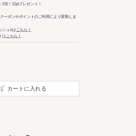
ト2倍！12ptプレゼント！
クーポンやポイントのご利用により変動しま
ッシュαは
こちら！
ｔは
こちら！
カートに入れる