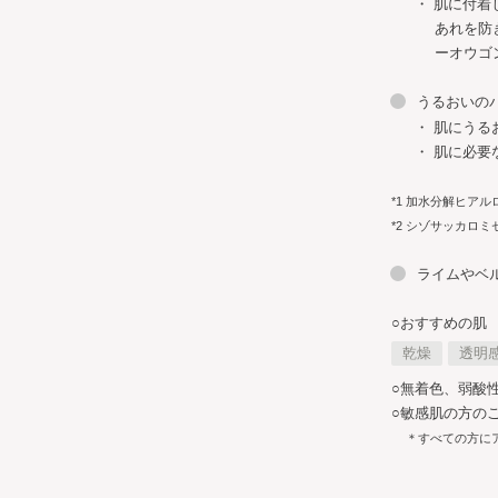
肌に付着
あれを防
ーオウゴ
うるおいの
肌にうる
肌に必要
*1 加水分解ヒアル
*2 シゾサッカロ
ライムやベ
○おすすめの肌
乾燥
透明
○無着色、弱酸
○敏感肌の方の
＊すべての方に