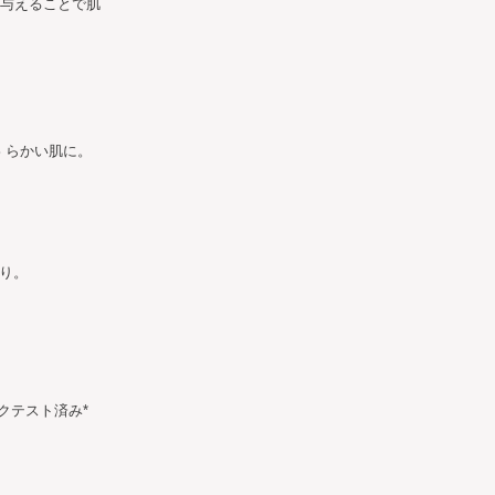
を与えることで肌
 らかい肌に。
り。
クテスト済み*