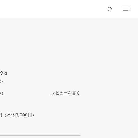
クα
＞
レビューを書く
件）
円（本体3,000円）