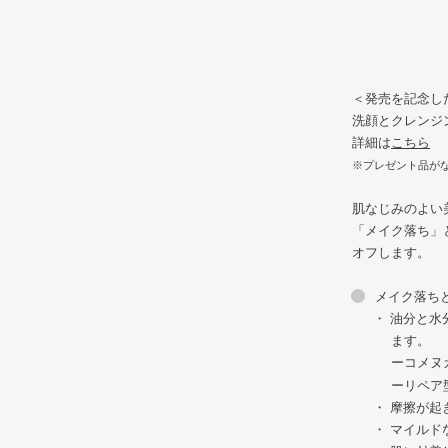
＜発売を記念し
洗顔とクレンジ
詳細は
こちら
※プレゼント品が
肌なじみのよい
「メイク落ち」
オフします。
メイク落ち
油分と水
ます。
ーコメヌ
ーリペア
摩擦が起
マイルド