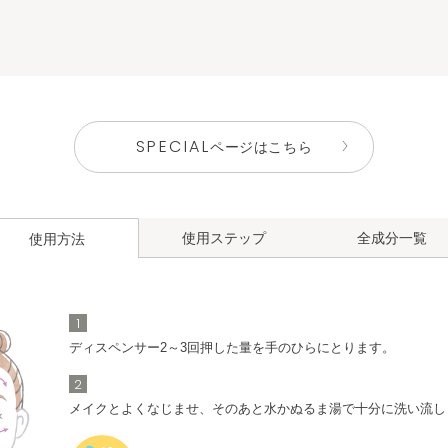
SPECIAL
ページはこちら
使用ステップ
全成分一覧
使用方法
1
メークオフ
角層ケア
洗顔料
化粧液
ディスペンサー2～3回押した量を手のひらにとります。
ミルクα
化粧水
2
メイクとよくなじませ、そのあと水かぬるま湯で十分に洗い流し