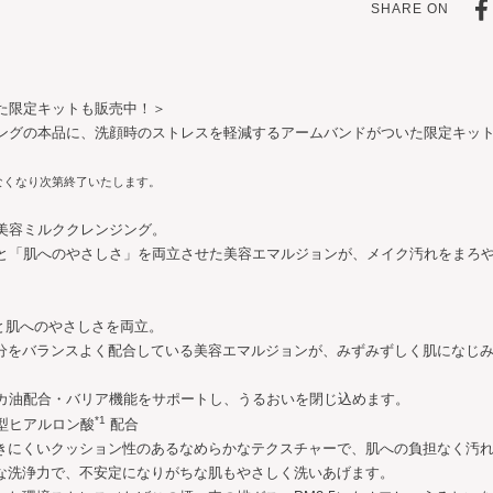
SHARE ON
た限定キットも販売中！＞
ングの本品に、洗顔時のストレスを軽減するアームバンドがついた限定キッ
なくなり次第終了いたします。
美容ミルククレンジング。
と「肌へのやさしさ」を両立させた美容エマルジョンが、メイク汚れをまろ
と肌へのやさしさを両立。
分をバランスよく配合している美容エマルジョンが、みずみずしく肌になじ
カ油配合・バリア機能をサポートし、うるおいを閉じ込めます。
*1
型ヒアルロン酸
配合
きにくいクッション性のあるなめらかなテクスチャーで、肌への負担なく汚
な洗浄力で、不安定になりがちな肌もやさしく洗いあげます。