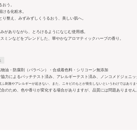
るおう。
届ける化粧水。
とり整え、みずみずしくうるおう、美しい肌へ。
厚みがありながら、とろけるようになじむ使用感。
ャスミンなどをブレンドした、華やかなアロマティックハーブの香り。
れ
鉱物油・防腐剤（パラベン）・合成着色料・シリコーン無添加
ご協力によるパッチテスト済み、アレルギーテスト済み、ノンコメドジェニッ
皮ふ刺激やアレルギーが起きない、また、ニキビのもとが発生しないというわけではありま
配合のため、色や香りが変化する場合がありますが、品質には問題ありません