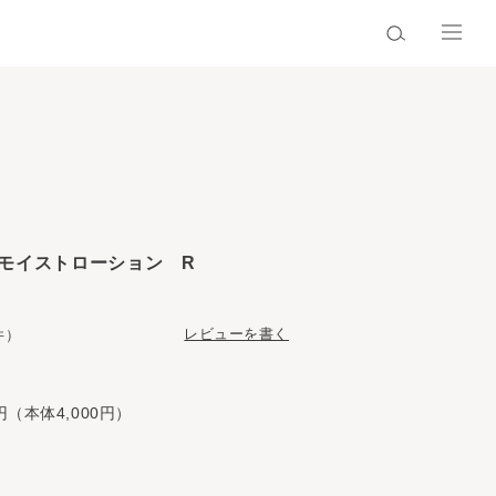
モイストローション R
レビューを書く
件）
円（本体4,000円）