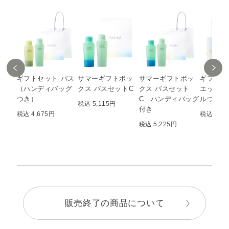
ギフトセット バス
サマーギフトボッ
サマーギフトボッ
ギフトセ
（ハンディバッグ
クス バスセットC
クス バスセット
エッセン
つき）
C ハンディバッグ
ルつき 3
税込 5,115円
付き
税込 4,675円
税込 7,7
税込 5,225円
販売終了の商品について