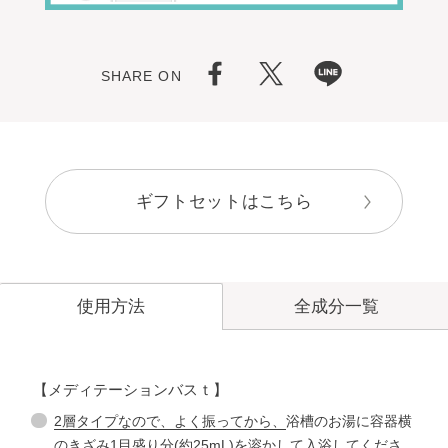
SHARE ON
ギフトセットはこちら
全成分一覧
使用方法
【メディテーションバスｔ】
2層タイプなので、よく振ってから、
浴槽のお湯に容器横
のきざみ1目盛り分(約25mL)を溶かして入浴してくださ