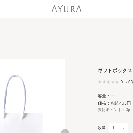
）
ギフトボックス
0 （0
容量：ー
価格：税込495円
獲得ポイント：0pt
数量