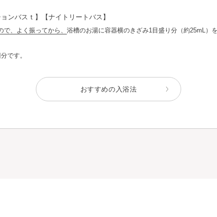
ションバスｔ】【ナイトリートバス】
ので、よく振ってから、
浴槽のお湯に容器横のきざみ1目盛り分（約25mL）
。
回分です。
おすすめの入浴法