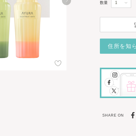
数量
住所を知
SHARE ON