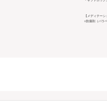
・ギフトボック
【メディテーシ
○防腐剤（パラ