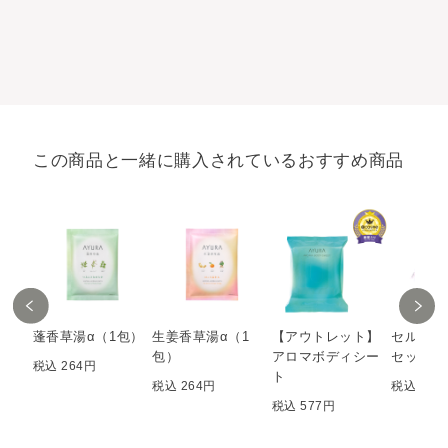
この商品と一緒に購入されているおすすめ商品
蓬香草湯α（1包）
生姜香草湯α（1
【アウトレット】
セルフラ
包）
アロマボディシー
セット(M
税込 264円
ト
税込 264円
税込 275
税込 577円