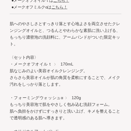
●メークオフオイルｔは
こちら！
●メークオフミルクαは
こちら！
肌へのやさしさとすっきり落とす心地よさを両立させたクレ
ンジングオイルと、つるんとやわらかな素肌に洗い上げる、
もっちり濃密泡の洗顔料に、アームバンドがついた限定キッ
ト。
〈セット内容〉
・メークオフオイルｔ
170mL
肌なじみのよい美容オイルクレンジング。
さらさら美容オイルが肌の角質を柔軟にすることで、メイク
汚れをしっかり落とします。
・フォーミングウォッシュα
120g
もっちり美容泡で肌をやさしく包み込む洗顔フォーム。
肌へ負担をかけずにすっきりと洗い上げ、キメを整えること
で透明感のある肌へ導きます。