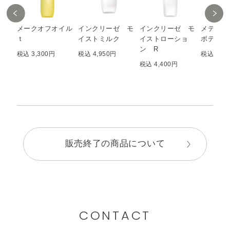
メークオフオイル
インクリーゼ モ
インクリーゼ モ
メディテ
ｔ
イストミルク
イストローショ
ボディミ
ン R
税込 3,300円
税込 4,950円
税込 3,8
税込 4,400円
販売終了の商品について
CONTACT