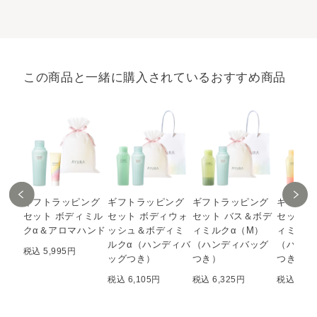
この商品と一緒に購入されているおすすめ商品
ギフトラッピング
ギフトラッピング
ギフトラッピング
ギフトラ
セット ボディミル
セット ボディウォ
セット バス＆ボデ
セット 
クα＆アロマハンド
ッシュ＆ボディミ
ィミルクα（M）
ィミルク
ルクα（ハンディバ
（ハンディバッグ
（ハンデ
税込 5,995円
ッグつき）
つき）
つき）
税込 6,105円
税込 6,325円
税込 6,8