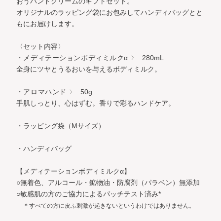
おうハンドクリームのギフトセット。
オリジナルのラッピング袋にお包みしてハンディバッグとと
もにお届けします。
〈セット内容〉
・メディテーションボディミルクα
280mL
全身にツヤとうるおいを与えるボディミルク。
・アロマハンド
50g
手肌しっとり、心はずむ。香りで彩るハンドケア。
・ラッピング袋（Mサイズ）
・ハンディバッグ
【メディテーションボディミルクα】
○無着色、アルコール・鉱物油・防腐剤（パラベン）無添加
○敏感肌の方のご協力によるパッチテスト済み*
＊すべての方に皮ふ刺激が起きないというわけではありません。