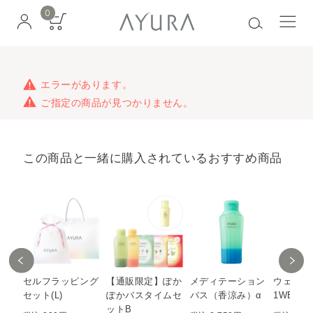
0
エラーがあります。
ご指定の商品が見つかりません。
この商品と一緒に購入されているおすすめ商品
セルフラッピング
【通販限定】ぽか
メディテーション
ウェル
セット(L)
ぽかバスタイムセ
バス（香涼み）α
1WEEK
ットB