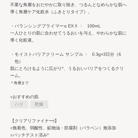
不要な角層をおだやかに取り除き、つるんとなめらかな肌へ
導く角層ケア化粧水（ふきとりタイプ）。
・バランシングプライマーα EXⅡ
100mL
一人ひとりの肌に合わせてうるおいを与え、やわらかな肌に
導く化粧液。
・モイストバリアクリーム サンプル
0.3g×3日分（6
包）
肌にとろけるように広がり*、うるおいバリアをつくるクリ
ーム。
＊角層まで
○おすすめの肌
ハリ
乾燥
【クリアリファイナーt】
○無着色、弱酸性、鉱物油・防腐剤（パラベン）無添加
○パッチテスト済み*