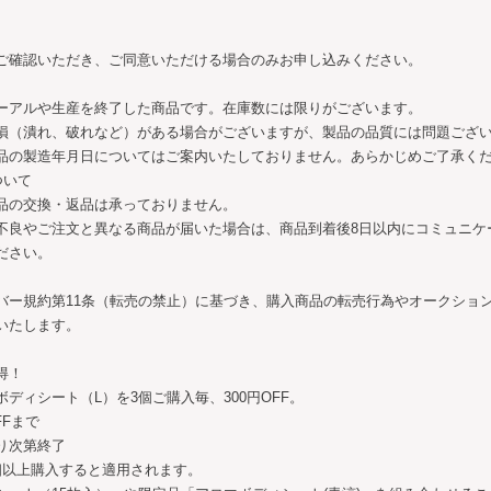
ご確認いただき、ご同意いただける場合のみお申し込みください。
ーアルや生産を終了した商品です。在庫数には限りがございます。
損（潰れ、破れなど）がある場合がございますが、製品の品質には問題ござ
品の製造年月日についてはご案内いたしておりません。あらかじめご了承く
ついて
品の交換・返品は承っておりません。
不良やご注文と異なる商品が届いた場合は、商品到着後8日以内にコミュニケ
ださい。
バー規約第11条（転売の禁止）に基づき、購入商品の転売行為やオークショ
いたします。
得！
ディシート（L）を3個ご購入毎、300円OFF。
FFまで
り次第終了
個以上購入すると適用されます。