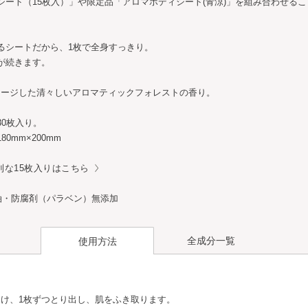
シート（15枚入）」や限定品「アロマボディシート(青涼)」を組み合わせる
るシートだから、1枚で全身すっきり。
が続きます。
メージした清々しいアロマティックフォレストの香り。
30枚入り。
0mm×200mm
利な15枚入りはこちら
油・防腐剤（パラベン）無添加
全成分一覧
使用方法
け、1枚ずつとり出し、肌をふき取ります。