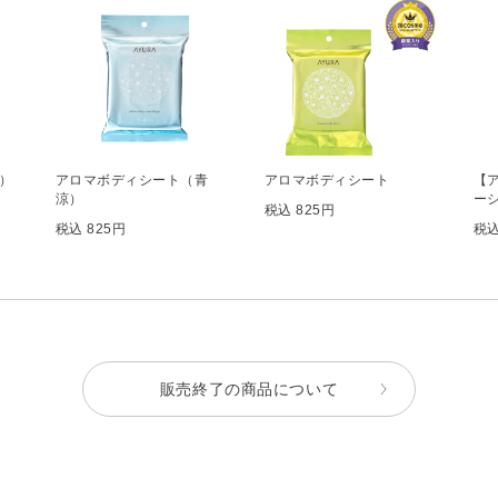
）
アロマボディシート（青
アロマボディシート
【
涼）
ー
税込 825円
税込 825円
税込
販売終了の商品について