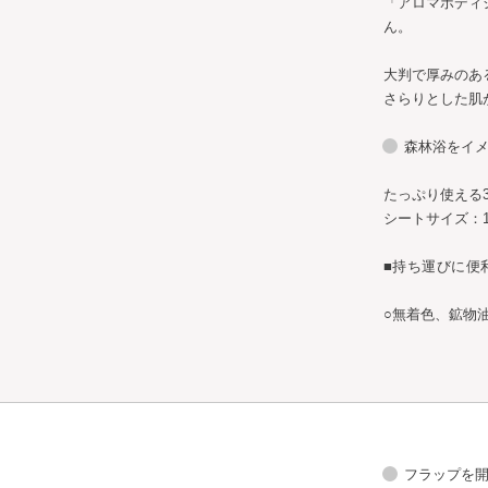
「アロマボディ
ん。
大判で厚みのあ
さらりとした肌
森林浴をイ
たっぷり使える
シートサイズ：18
■
持ち運びに便
○無着色、鉱物
フラップを開