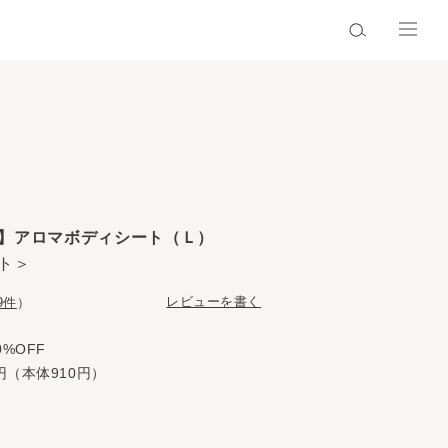
】アロマボディシート（Ｌ）
ト＞
レビューを書く
9件
）
0%OFF
円（本体910円）