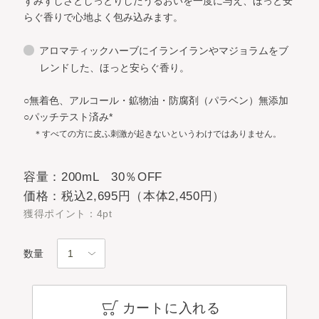
ずみずしさとしっとりしたうるおいを一度に与え、ほっと安
らぐ香りで心地よく包み込みます。
アロマティックハーブにイランイランやマジョラムをブ
レンドした、ほっと安らぐ香り。
○無着色、アルコール・鉱物油・防腐剤（パラベン）無添加
○パッチテスト済み*
＊すべての方に皮ふ刺激が起きないというわけではありません。
容量：200mL 30％OFF
価格：税込2,695円（本体2,450円）
獲得ポイント：4pt
数量
カートに入れる