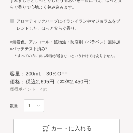
ずみずしさとしっとりしたうるおいを一度に与え、ほっと安
らぐ香りで心地よく包み込みます。
アロマティックハーブにイランイランやマジョラムをブ
レンドした、ほっと安らぐ香り。
○無着色、アルコール・鉱物油・防腐剤（パラベン）無添加
○パッチテスト済み*
＊すべての方に皮ふ刺激が起きないというわけではありません。
容量：200mL 30％OFF
価格：税込2,695円（本体2,450円）
獲得ポイント：4pt
数量
カートに入れる