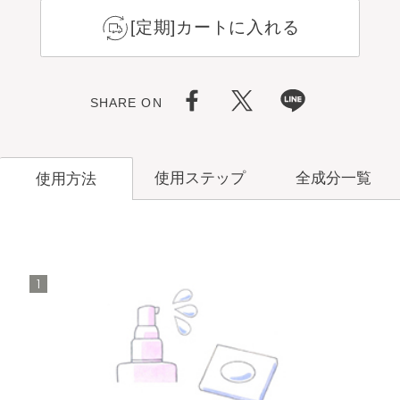
[定期]カートに入れる
SHARE ON
使用ステップ
全成分一覧
使用方法
1
洗顔料
メイク落とし
クリア
リファイナー
セン
洗顔料
シティブ