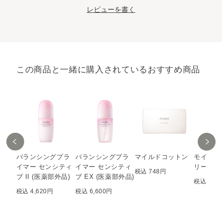
レビューを書く
この商品と一緒に購入されているおすすめ商品
バランシングプラ
バランシングプラ
マイルドコットン
モイスト
イマー センシティ
イマー センシティ
リーム
税込 748円
ブ II (医薬部外品)
ブ EX (医薬部外品)
税込 6,6
税込 4,620円
税込 6,600円