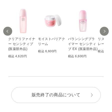
クリアリファイナ
モイストバリアク
バランシングプラ
リズムコ
ー センシティブ
リーム
イマー センシティ
レートウ
(医薬部外品)
ブ EX (医薬部外品)
税込 6,600円
税込 4,4
税込 4,620円
税込 6,600円
販売終了の商品について