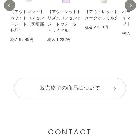
【アウトレット】
【アウトレット】
【アウトレット】
バランシ
ホワイトコンセン
リズムコンセント
メークオフミルク
イマー 
トレート（医薬部
レートウォーター
ブ II (
税込 2,310円
外品）
トライアル
税込 4,6
税込 6,545円
税込 1,232円
販売終了の商品について
CONTACT