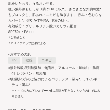
肌をいたわり、うるおい守る。
強い紫外線もしっかり防ぐUVミルク。
さまざまな外的刺激*
もブロックし、肌あれ・ニキビを防ぎます。
赤み・色むらを
カバーし*、健やかで明るい印象の肌へ。
有効成分：グリチルリチン酸ジカリウム配合
SPF50+・PA++++
＊1 乾燥など
＊2 メイクアップ効果による
○おすすめの肌
UV
敏感
ニキビ
○紫外線吸収剤無添加、無香料、アルコール・鉱物油・防腐
剤（パラベン）無添加
○敏感肌の方のご協力によるパッチテスト済み*、アレルギー
テスト済み*
＊すべての方にアレルギーや皮ふ刺激が起きないというわけではあ
りません。