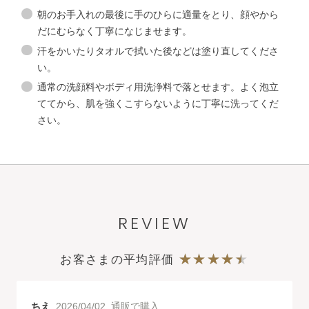
朝のお手入れの最後に手のひらに適量をとり、顔やから
だにむらなく丁寧になじませます。
洗顔料
汗をかいたりタオルで拭いた後などは塗り直してくださ
い。
角層ケア
化粧水
通常の洗顔料やボディ用洗浄料で落とせます。
よく泡立
ててから、肌を強くこすらないように丁寧に洗ってくだ
さい。
化粧液
UVミルク
センシティブα
REVIEW
お客さまの平均評価
ちえ
2026/04/02 通販で購入