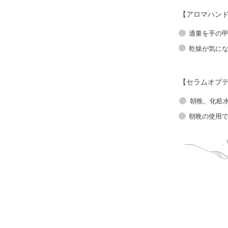
メイク落
【アロマハン
適量を手の
乾燥が気に
【セラムオプ
朝晩、化粧
朝晩の使用で