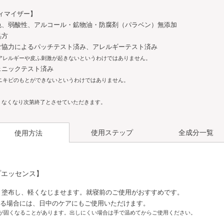
ィマイザー】
色、弱酸性、アルコール・鉱物油・防腐剤（パラベン）無添加
処方
ご協力によるパッチテスト済み、アレルギーテスト済み
アレルギーや皮ふ刺激が起きないというわけではありません。
ェニックテスト済み
ニキビのもとができないというわけではありません。
、なくなり次第終了とさせていただきます。
使用ステップ
全成分一覧
使用方法
プエッセンス】
角層ケア
セラムオプティ
料
化粧液
化粧水
マイザー
り塗布し、軽くなじませます。就寝前のご使用がおすすめです。
なる場合には、日中のケアにもご使用いただけます。
が固くなることがあります。出しにくい場合は手で温めてからご使用ください。
角層ケア
セラムオプティ