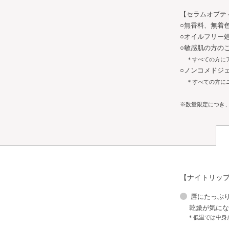
【セラムオプテ
○無香料、無着
○オイルフリー
○敏感肌の方の
＊すべての方に
○ノンコメドジ
＊すべての方に
※数量限定につき
【ナイトリッ
洗顔
唇にたっぷ
乾燥が気に
＊低温では中身