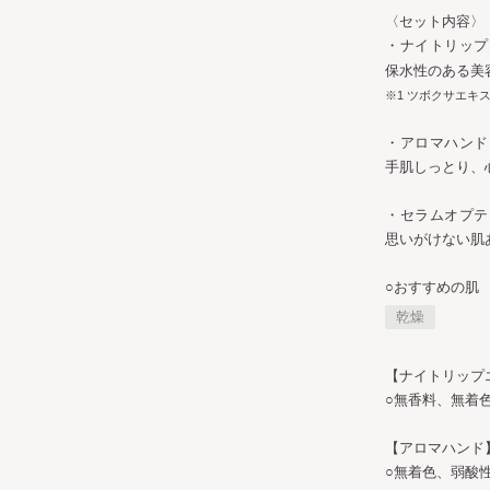
〈セット内容〉
・ナイトリップ
保水性のある美
※1 ツボクサエキ
・アロマハンド
手肌しっとり、
・セラムオプテ
思いがけない肌
○おすすめの肌
乾燥
【ナイトリップ
○無香料、無着
【アロマハンド
○無着色、弱酸