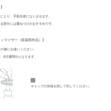
とし
洗顔料
化粧水
マイザー
ド】
甲にとり、手肌全体になじませます。
なる部分には重ねづけがおすすめです。
ティマイザー（医薬部外品）】
水の後にお使いください。
、約1週間分となります。
1
キャップの先端を回して外してください。