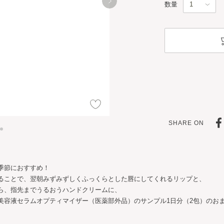
数量
SHARE ON
季節におすすめ！
ることで、翌朝みずみずしくふっくらとした唇にしてくれるリップと、
ら、指先までうるおうハンドクリームに、
美容液セラムオプティマイザー（医薬部外品）のサンプル1日分（2包）のお