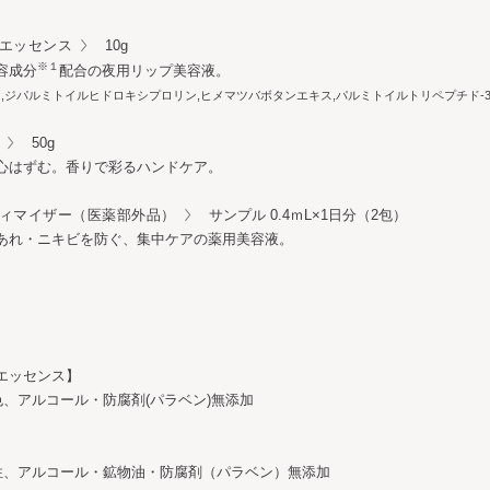
エッセンス
10g
※１
容成分
配合の夜用リップ美容液。
ス,ジパルミトイルヒドロキシプロリン,ヒメマツバボタンエキス,パルミトイルトリペプチド-3
50g
心はずむ。香りで彩るハンドケア。
ィマイザー（医薬部外品）
サンプル 0.4ｍL×1日分（2包）
あれ・ニキビを防ぐ、集中ケアの薬用美容液。
エッセンス】
色、アルコール・防腐剤(パラベン)無添加
】
性、アルコール・鉱物油・防腐剤（パラベン）無添加