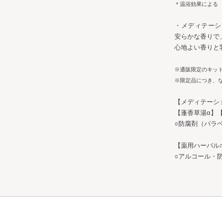
＊温浴効果による
・メディテー
安らかな香りで
心地よい香りと
※通販限定のキッ
※限定品につき、
【メディテーシ
【蓬香草湯α】
○防腐剤（パラ
【薬用ハーバル
○アルコール・