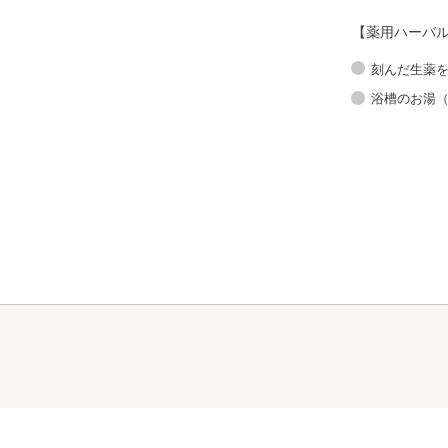
【薬用ハーバ
刻んだ生薬
浴槽のお湯（