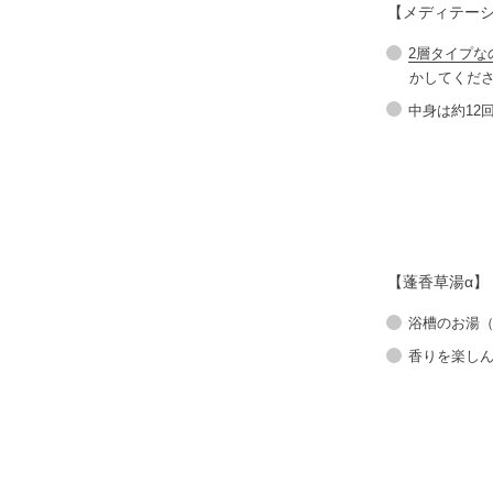
【メディテー
2層タイプな
かしてくだ
中身は約12
【蓬香草湯α】
浴槽のお湯（
香りを楽し