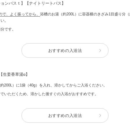
ションバスｔ】【ナイトリートバス】
ので、よく振ってから、
浴槽のお湯（約200L）に容器横のきざみ1目盛り分（
さい。
回分です。
おすすめの入浴法
【生姜香草湯α】
約200L）に1袋（40g）を入れ、溶かしてからご入浴ください。
んでいただくため、溶かした後すぐの入浴がおすすめです。
おすすめの入浴法