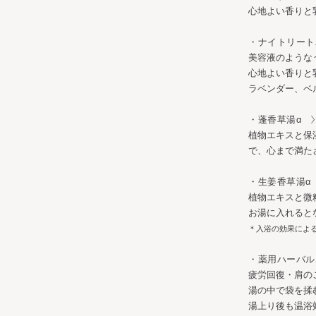
心地よい香りと
・ナイトリー
美容液のような
心地よい香りと
ラベンダー、ベ
・蓬香草湯α
植物エキスと保
で、心まで満た
・生姜香草湯α
植物エキスと微
お湯に入れると
＊入浴の効果によ
・薬用ハーバ
疲労回復・肩の
湯の中で袋を揉
湯上り後も温浴