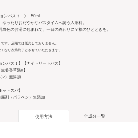
ションバスｔ
50mL
、ゆったりおだやかなバスタイムへ誘う入浴料。
乳白色のお湯に包まれて、一日の終わりに至福のひとときを。
トです。店頭では販売しておりません。
なくなり次第終了とさせていただきます。
ョンバスｔ】【ナイトリートバス】
【生姜香草湯α】
ベン）無添加
ホットスパ】
防腐剤（パラベン）無添加
全成分一覧
使用方法