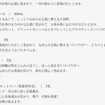
乳白色のお湯に包まれて、一日の終わりに至福のひとときを。
トバス
300mL
うるおいで、しっとりなめらかな肌に整える入浴料。
乳白色のまろやかなお湯に包まれて、お休み前におだやかなひとときを。
ルガモット、スウィートオレンジなどをブレンドしたアロマティックハーブ
1包
湿成分にやさしく包まれて、なめらかな肌に整えるバスパウダー。 とろりと
されるようなバスタイムを。
1包
粒炭酸が肌をじんわりほぐし、ほっと温まる*バスパウダー。
なめらかな気泡が広がり、肌を心地よく包みます。
る
ルホットスパ（医薬部外品）
1包
こり・冷え症に効く生薬風呂。
むと生薬成分が広がり、発汗・代謝を促進*。
効果が続きます。