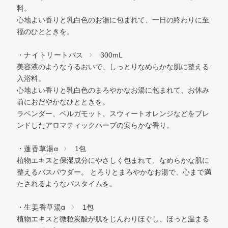
料。
心地よい香りと乳白色のお湯に包まれて、一日の終わりに至
福のひとときを。
・ナイトリートバス
300mL
美容液のようなうるおいで、しっとりなめらかな肌に整える
入浴料。
心地よい香りと乳白色のまろやかなお湯に包まれて、お休み
前におだやかなひとときを。
ラベンダー、ベルガモット、スウィートオレンジなどをブレ
ンドしたアロマティックハーブの安らかな香り。
・蓬香草湯α
1包
植物エキスと保湿成分にやさしく包まれて、なめらかな肌に
整えるバスパウダー。 とろりとまろやかなお湯で、心まで満
たされるようなバスタイムを。
・生姜香草湯α
1包
植物エキスと微粒炭酸が肌をじんわりほぐし、ほっと温まる