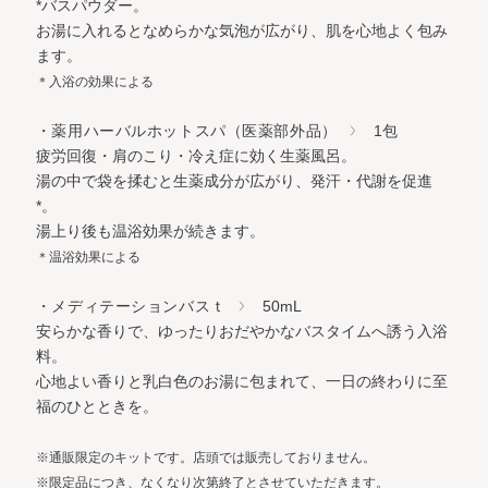
*バスパウダー。
お湯に入れるとなめらかな気泡が広がり、肌を心地よく包み
ます。
＊入浴の効果による
・薬用ハーバルホットスパ（医薬部外品）
1包
疲労回復・肩のこり・冷え症に効く生薬風呂。
湯の中で袋を揉むと生薬成分が広がり、発汗・代謝を促進
*。
湯上り後も温浴効果が続きます。
＊温浴効果による
・メディテーションバスｔ
50mL
安らかな香りで、ゆったりおだやかなバスタイムへ誘う入浴
料。
心地よい香りと乳白色のお湯に包まれて、一日の終わりに至
福のひとときを。
※通販限定のキットです。店頭では販売しておりません。
※限定品につき、なくなり次第終了とさせていただきます。