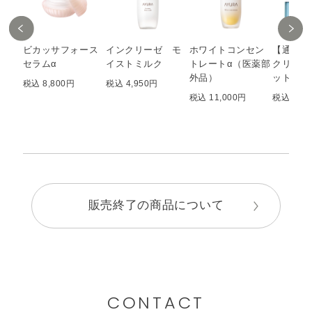
ビカッサフォース
インクリーゼ モ
ホワイトコンセン
【通販限
セラムα
イストミルク
トレートα（医薬部
クリーゼ
外品）
ット
税込 8,800円
税込 4,950円
税込 11,000円
税込 1,6
販売終了の商品について
CONTACT