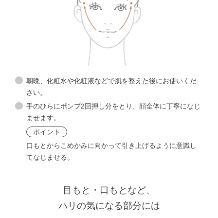
化粧液
角層ケア
化粧水
プランプ
コンセント
レー
化粧液
トα
朝晩、化粧水や化粧液などで肌を整えた後にお使いくだ
プランプ
コンセント
レー
さい。
プランプコン
セントレー
トα
手のひらにポンプ2回押し分をとり、顔全体に丁寧になじ
ト
マスク
ませます。
プランプコン
セントレー
ポイント
ト
マスク
口もとからこめかみに向かって引き上げるように意識し
てなじませる。
目もと・口もとなど、
ハリの気になる部分には