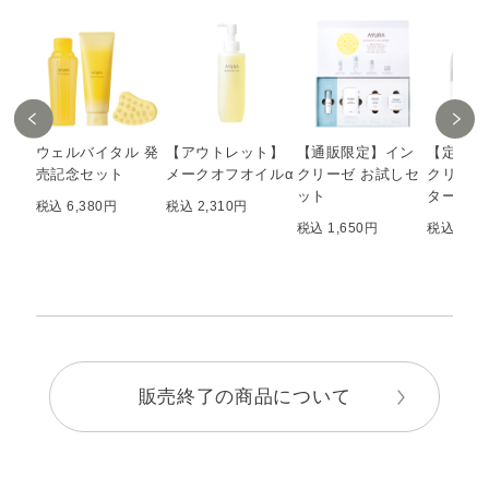
ウェルバイタル 発
【アウトレット】
【通販限定】イン
【定期購
売記念セット
メークオフオイルα
クリーゼ お試しセ
クリーゼ
ット
ター
税込 6,380円
税込 2,310円
税込 1,650円
税込 7,1
販売終了の商品について