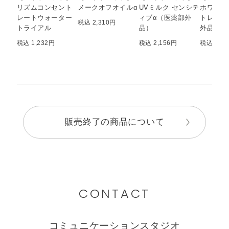
リズムコンセント
メークオフオイルα
UVミルク センシテ
ホワイト
レートウォーター
ィブα（医薬部外
トレート
税込 2,310円
トライアル
品）
外品）
税込 1,232円
税込 2,156円
税込 6,5
販売終了の商品について
CONTACT
コミュニケーションスタジオ