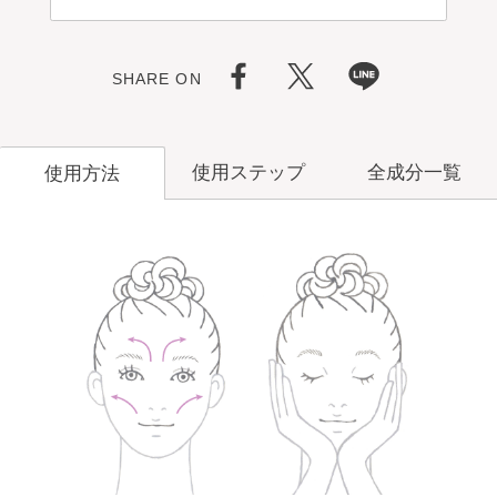
SHARE ON
使用ステップ
全成分一覧
使用方法
洗顔料
メイク落とし
角層ケア
化粧水
洗顔料
ホワイト
コンセント
レー
角層ケア
化粧水
ト