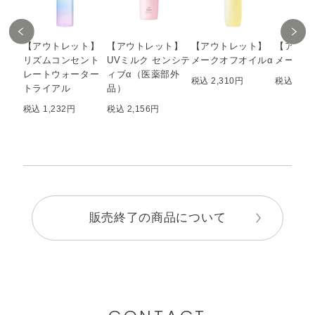
【アウトレット】
【アウトレット】
【アウトレット】
【アウト
リズムコンセント
UVミルク センシテ
メークオフオイルα
メークオ
レートウォーター
ィブα（医薬部外
税込 2,310円
税込 2,3
トライアル
品）
税込 1,232円
税込 2,156円
販売終了の商品について