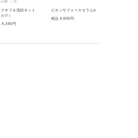
イクオフ＆洗顔キット
ビカッサフォースセラムα
ミルク）
税込 8,800円
 6,380円