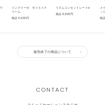
ウ
インクリーゼ モイストク
リズムコンセントレートα
メ
リーム
（
税込 8,800円
税込 6,600円
税込
販売終了の商品について
CONTACT
コミュニケーションスタジオ