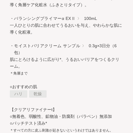
導く角層ケア化粧水（ふきとりタイプ）。
・バランシングプライマーα EXⅡ
100mL
一人ひとりの肌に合わせてうるおいを与え、やわらかな肌に
導く化粧液。
・モイストバリアクリーム サンプル
0.3g×3日分（6
包）
肌にとろけるように広がり*、うるおいバリアをつくるクリ
ーム。
＊角層まで
○おすすめの肌
ハリ
乾燥
【クリアリファイナーt】
○無着色、弱酸性、鉱物油・防腐剤（パラベン）無添加
○パッチテスト済み*
＊すべての方に皮ふ刺激が起きないというわけではありません。