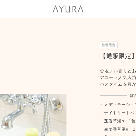
数量限定
【通販限定
心地よい香りと
アユーラ人気入
バスタイムを豊
ぽ
メディテーション
ナイトリートバス
蓬香草湯α 1包
生姜香草湯α 1