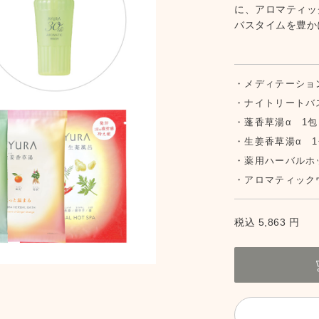
に、アロマティッ
バスタイムを豊か
メディテーション
ナイトリートバス
蓬香草湯α 1包
生姜香草湯α 1
薬用ハーバルホ
アロマティックウ
税込 5,863 円