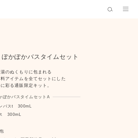
】
ぽかぽかバスタイムセット
お湯のぬくもりに包まれる
浴料アイテムを全てセットにした
かに彩る通販限定キット。
かぽかバスタイムセットA
バスt 300mL
 300mL
包