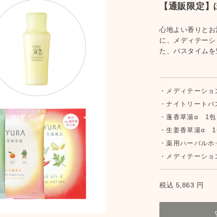
【通販限定】
心地よい香りとお
に、メディテーシ
た、バスタイムを
メディテーション
ナイトリートバス
蓬香草湯α 1包
生姜香草湯α 1
薬用ハーバルホ
メディテーション
税込 5,863 円