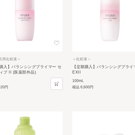
肌用化粧液＞
＜化粧液＞
購入】バランシングプライマー セ
【定期購入】バランシングプライ
ブ II (医薬部外品)
EXII
100mL
620円
税込
6,600円