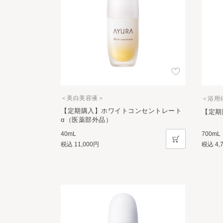
＜美白美容液＞
＜浴用
【定期購入】ホワイトコンセントレート
【定期
α（医薬部外品）
700mL
40mL
税込
4,
税込
11,000円