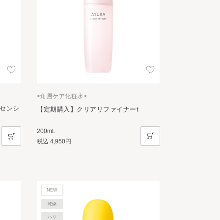
<角層ケア化粧水>
 センシ
【定期購入】クリアリファイナーt
200mL
税込
4,950円
NEW
乾燥
ハリ