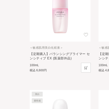
＜敏感肌用美白化粧液＞
＜敏感
【定期購入】バランシングプライマー セ
【定期
ンシティブ EX (医薬部外品)
ンシティ
100mL
100mL
税込
6,600円
税込
4,
美白
透明感