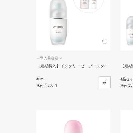
＜導入美容液＞
【定期購入】インクリーゼ ブースター
【定期
40mL
4品セ
税込
7,150円
税込
23