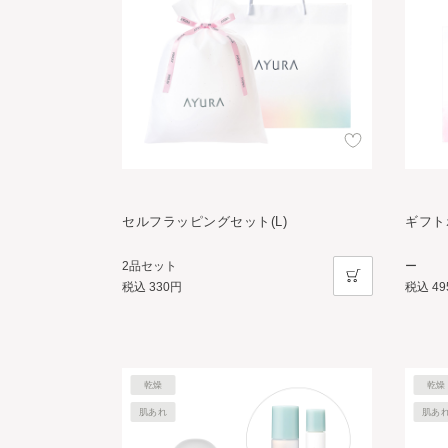
セルフラッピングセット(L)
ギフト
2品セット
ー
税込
330円
税込
4
乾燥
乾燥
肌あれ
肌あ