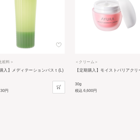
化粧料＞
＜クリーム＞
購入】メディテーションバスｔ(L)
【定期購入】モイストバリアクリ
30g
730円
税込
6,600円