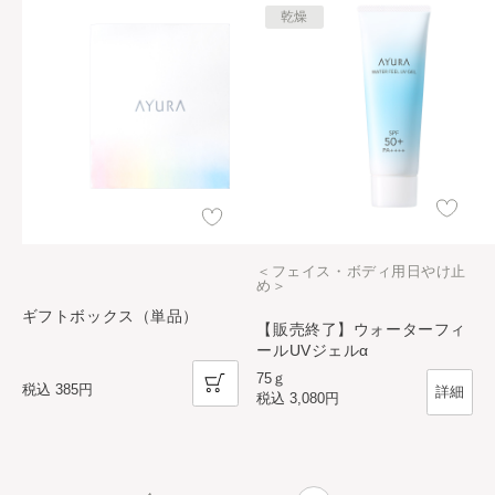
乾燥
＜フェイス・ボディ用日やけ止
め＞
ギフトボックス（単品）
【販売終了】ウォーターフィ
ールUVジェルα
75ｇ
税込
385円
詳細
税込
3,080円