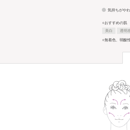
気持ちがや
○おすすめの肌
美白
透明
○無着色、弱酸
洗顔
メイク落