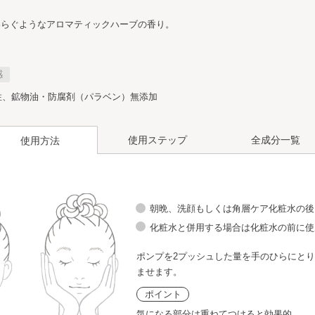
わらぐようなアロマティックハーブの香り。
感
性、鉱物油・防腐剤（パラベン）無添加
使用ステップ
全成分一覧
使用方法
ホワイト
角層ケア
朝晩、洗顔もしくは角層ケア化粧水の後
料
コンセント
化粧液
化粧水
レート
化粧水と併用する場合は化粧水の前に使
ポンプを2プッシュした量を手のひらにと
ホワイト
角層ケア
とし
洗顔料
コンセント
ませます。
化粧水
レート
ポイント
気になる部分は重ねてつけると効果的