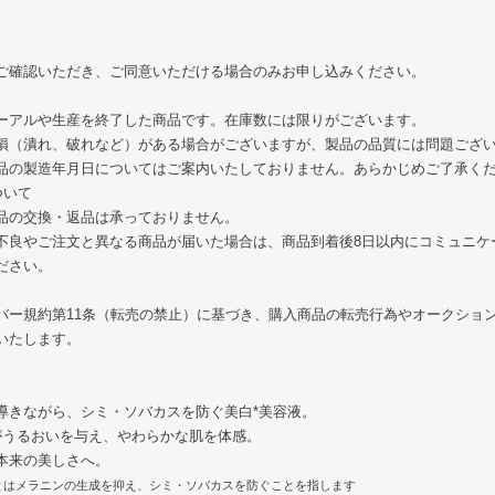
ご確認いただき、ご同意いただける場合のみお申し込みください。
ーアルや生産を終了した商品です。在庫数には限りがございます。
損（潰れ、破れなど）がある場合がございますが、製品の品質には問題ござ
品の製造年月日についてはご案内いたしておりません。あらかじめご了承く
ついて
品の交換・返品は承っておりません。
不良やご注文と異なる商品が届いた場合は、商品到着後8日以内にコミュニケ
ださい。
バー規約第11条（転売の禁止）に基づき、購入商品の転売行為やオークショ
いたします。
導きながら、シミ・ソバカスを防ぐ美白*美容液。
がうるおいを与え、やわらかな肌を体感。
本来の美しさへ。
とはメラニンの生成を抑え、シミ・ソバカスを防ぐことを指します