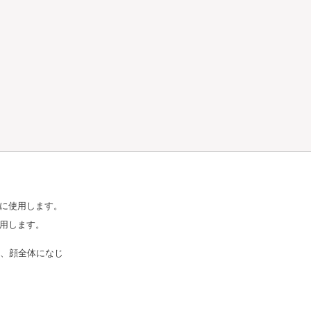
に使用します。
用します。
り、顔全体になじ
化粧液