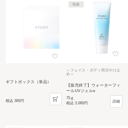
乾燥
＜フェイス・ボディ用日やけ止
め＞
ギフトボックス（単品）
【販売終了】ウォーターフィ
ールUVジェルα
75ｇ
税込
385円
詳細
税込
3,080円