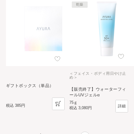
乾燥
＜フェイス・ボディ用日やけ止
め＞
ギフトボックス（単品）
【販売終了】ウォーターフィ
ールUVジェルα
75ｇ
税込
385円
詳細
税込
3,080円