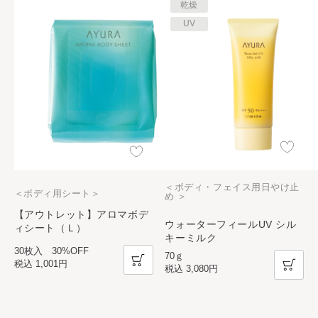
乾燥
UV
＜ボディ・フェイス用日やけ止
＜ボディ用シート＞
め ＞
【アウトレット】アロマボデ
ウォーターフィールUV シル
ィシート（Ｌ）
キーミルク
30枚入 30%OFF
70ｇ
税込
1,001円
税込
3,080円