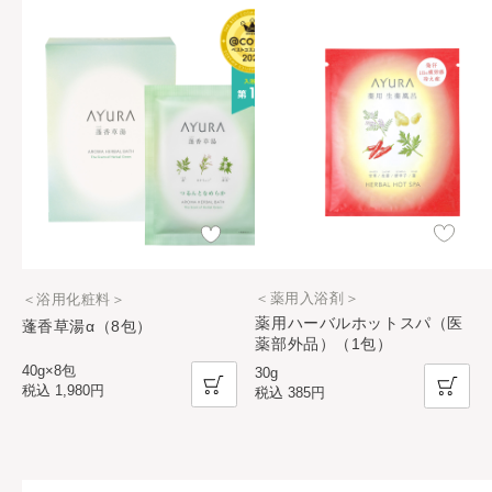
＜薬用入浴剤＞
＜浴用化粧料＞
薬用ハーバルホットスパ（医
蓬香草湯α（8包）
薬部外品）（1包）
40g×8包
30g
税込
1,980円
税込
385円