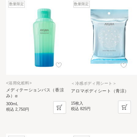
数量限定
数量限定
<浴用化粧料>
＜冷感ボディ用シート＞
メディテーションバス（香涼
アロマボディシート（青涼）
み）α
15枚入
300mL
税込
825円
税込
2,750円