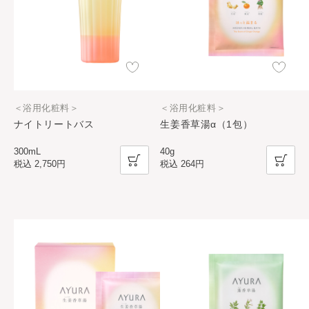
＜浴用化粧料＞
＜浴用化粧料＞
ナイトリートバス
生姜香草湯α（1包）
300mL
40g
税込
2,750円
税込
264円