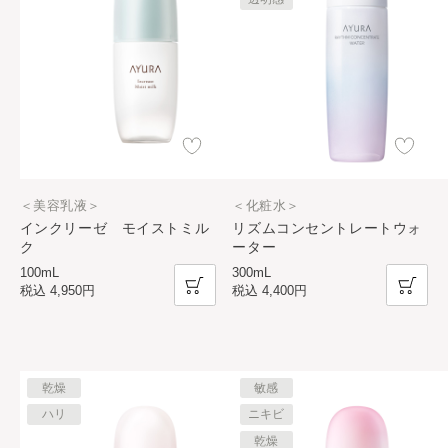
＜美容乳液＞
＜化粧水＞
インクリーゼ モイストミル
リズムコンセントレートウォ
ク
ーター
100mL
300mL
税込
4,950円
税込
4,400円
乾燥
敏感
ハリ
ニキビ
乾燥