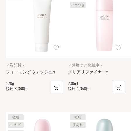
ごわつき
＜洗顔料＞
＜角層ケア化粧水＞
フォーミングウォッシュα
クリアリファイナーt
120g
200mL
税込
3,080円
税込
4,950円
敏感
乾燥
ニキビ
肌あれ