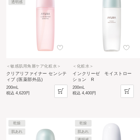
透明感
＜敏感肌用角層ケア化粧水＞
＜化粧水＞
クリアリファイナー センシテ
インクリーゼ モイストロー
ィブ (医薬部外品)
ション R
200mL
200mL
税込
4,620円
税込
4,400円
乾燥
乾燥
肌あれ
肌あれ
透明感