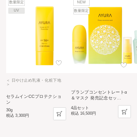
数量限定
NEW
UV
数量限定
＜ 日やけ止め乳液・化粧下地
＞
プランプコンセントレートα
セラムインCCプロテクショ
＆マスク 発売記念セッ
...
ン
4品セット
30g
税込
16,500円
税込
3,300円