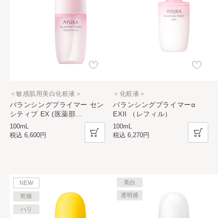
＜敏感肌用美白化粧液＞
＜化粧液＞
バランシングプライマー セン
バランシングプライマーα
シティブ EX (医薬部
...
EXII （レフィル）
100mL
100mL
税込
6,600円
税込
6,270円
美白
NEW
透明感
乾燥
ハリ